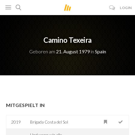
LOGIN
Camino Texeira
Geboren am
21. August 1979
in
Spain
MITGESPIELT IN
2019
Brigada Costa del Sol
Und wenn wir alle