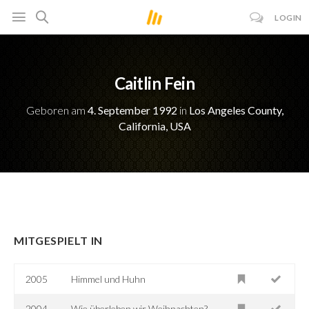
LOGIN
Caitlin Fein
Geboren am
4. September 1992
in
Los Angeles County,
California, USA
MITGESPIELT IN
2005
Himmel und Huhn
2004
Wie überleben wir Weihnachten?