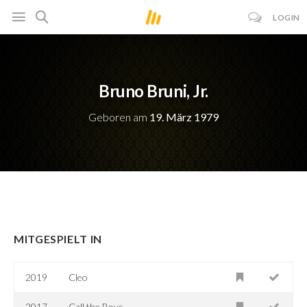
LOGIN
Bruno Bruni, Jr.
Geboren am
19. März 1979
MITGESPIELT IN
2019
Cleo
2017
Call the Boys