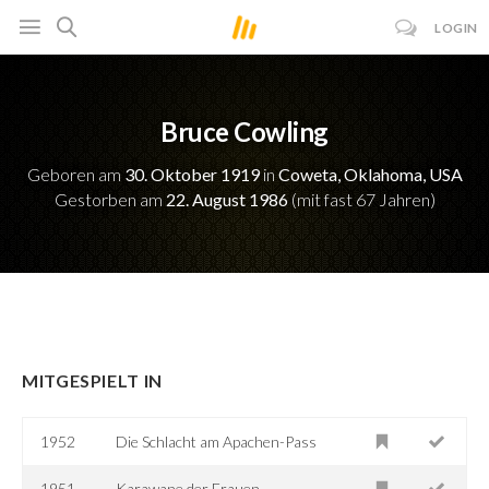
LOGIN
Bruce Cowling
Geboren am
30. Oktober 1919
in
Coweta, Oklahoma, USA
Gestorben am
22. August 1986
(mit fast 67 Jahren)
MITGESPIELT IN
1952
Die Schlacht am Apachen-Pass
1951
Karawane der Frauen