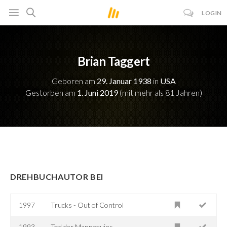
LOGIN
Brian Taggert
Geboren am
29. Januar 1938
in
USA
Gestorben am
1. Juni 2019
(mit mehr als 81 Jahren)
DREHBUCHAUTOR BEI
1997
Trucks - Out of Control
1993
Tod der Mannequins