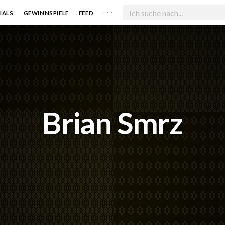
. . .
IALS
GEWINNSPIELE
FEED
Brian Smrz