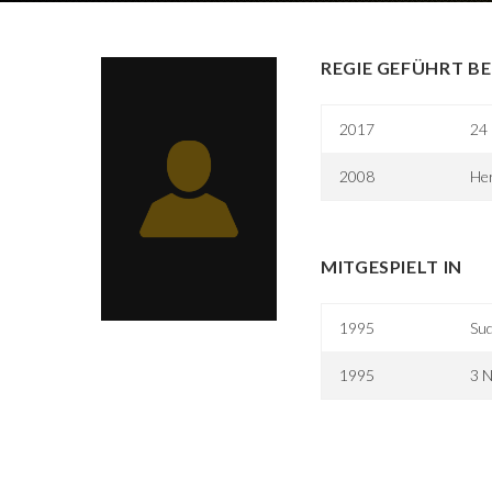
REGIE GEFÜHRT BE
2017
24 
2008
Her
MITGESPIELT IN
1995
Su
1995
3 N