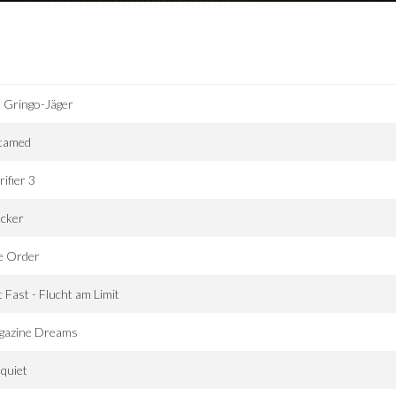
 Gringo-Jäger
tamed
rifier 3
acker
e Order
 Fast - Flucht am Limit
gazine Dreams
quiet