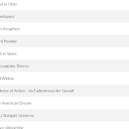
il in Ohio
awlspace
s ihn gehen
rd Powder
t in Space
esapeake Shores
d Widow
lence of Action - Im Fadenkreuz der Gewalt
e American Dream
 Stargate Universe
ce Allmächtig