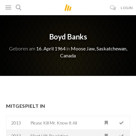
LOGIN
Boyd Banks
Geboren am
16. April 1964
in
Moose Jaw, Saskatchewan,
Canada
MITGESPIELT IN
2013
Please Kill Mr. Know It All
2012
Silent Hill: Revelation