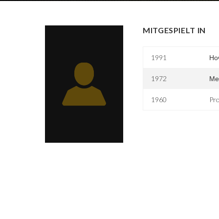
MITGESPIELT IN
1991
Но
1972
Ме
1960
Pro