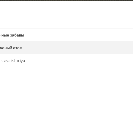
чные забавы
ченый атом
staya istoriya