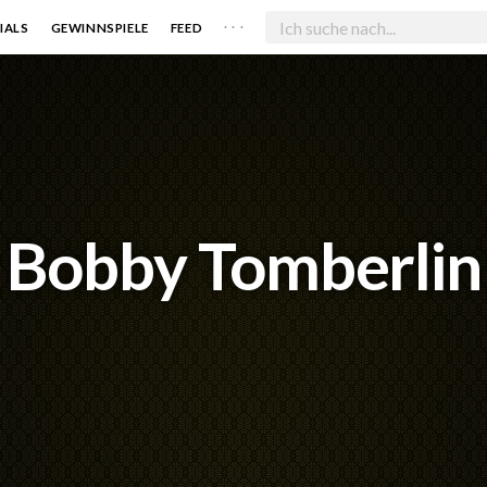
. . .
IALS
GEWINNSPIELE
FEED
Bobby Tomberlin