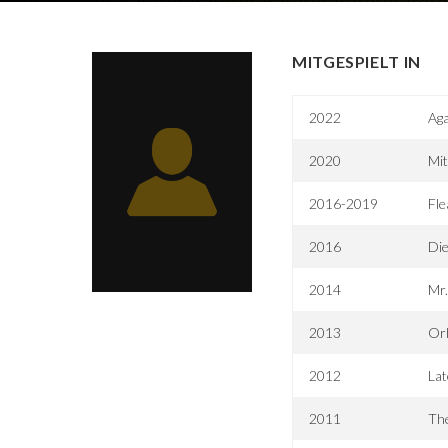
MITGESPIELT IN
2022
Aga
2020
Mi
2016-2019
Fle
2016
Die
2014
Mr.
2013
Orb
2012
La
2011
Th