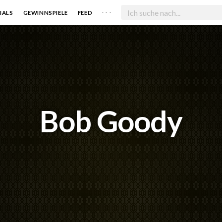
. . .
IALS
GEWINNSPIELE
FEED
Bob Goody