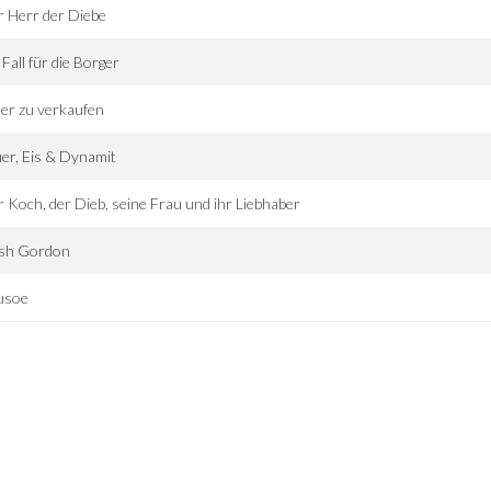
 Herr der Diebe
 Fall für die Borger
ler zu verkaufen
er, Eis & Dynamit
 Koch, der Dieb, seine Frau und ihr Liebhaber
ash Gordon
usoe