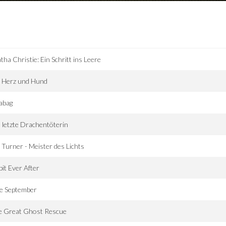
tha Christie: Ein Schritt ins Leere
t Herz und Hund
abag
 letzte Drachentöterin
 Turner - Meister des Lichts
it Ever After
te September
e Great Ghost Rescue