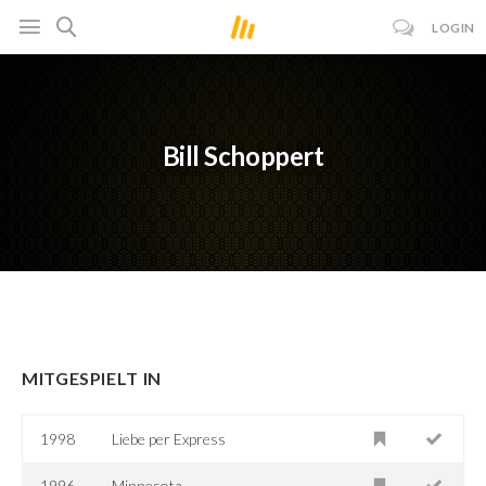
LOGIN
Bill Schoppert
MITGESPIELT IN
1998
Liebe per Express
1996
Minnesota