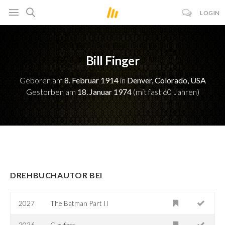
LOGIN
Bill Finger
Geboren am
8. Februar 1914
in
Denver, Colorado, USA
Gestorben am
18. Januar 1974
(mit fast 60 Jahren)
DREHBUCHAUTOR BEI
2027
The Batman Part II
2026
Clayface