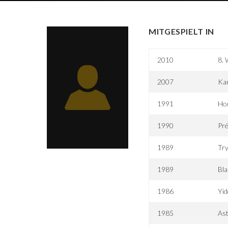
MITGESPIELT IN
2010
8.
2007
Kan
1991
Ho
1990
Pr
1989
Try
1989
Bla
1986
Yid
1985
Ast