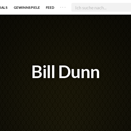
. . .
IALS
GEWINNSPIELE
FEED
Bill Dunn