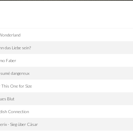
 Wonderland
n das Liebe sein?
mo Faber
ésumé dangereux
 This One for Size
ues Blut
dish Connection
erix - Sieg über Cäsar