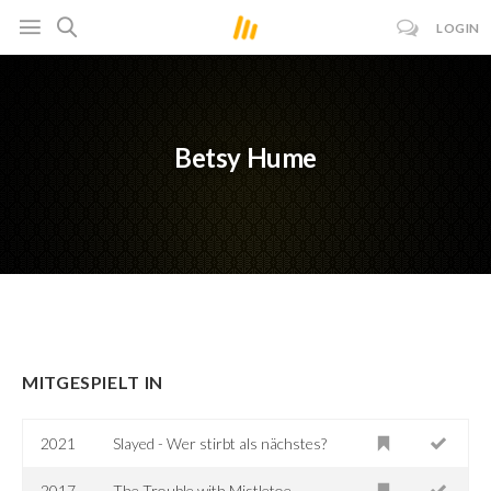
LOGIN
Betsy Hume
MITGESPIELT IN
2021
Slayed - Wer stirbt als nächstes?
2017
The Trouble with Mistletoe