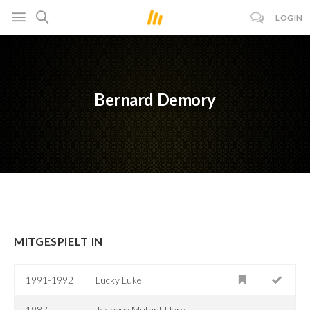
LOGIN
Bernard Demory
MITGESPIELT IN
1991-1992
Lucky Luke
1987–
Teenage Mutant Hero