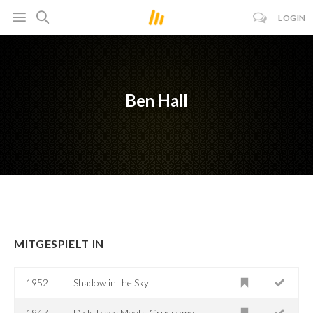
LOGIN
Ben Hall
MITGESPIELT IN
1952
Shadow in the Sky
1947
Dick Tracy Meets Gruesome