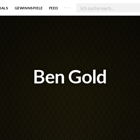
. . .
IALS
GEWINNSPIELE
FEED
Ben Gold