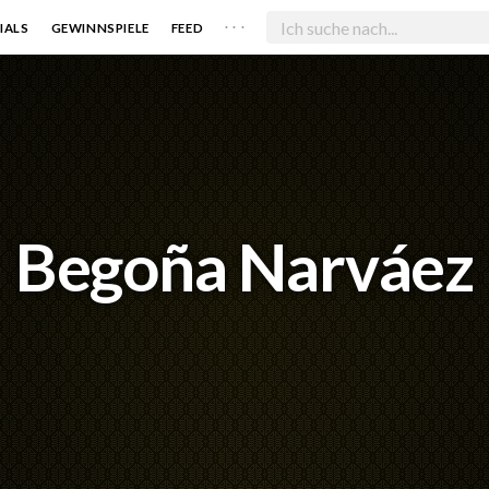
. . .
IALS
GEWINNSPIELE
FEED
Begoña Narváez