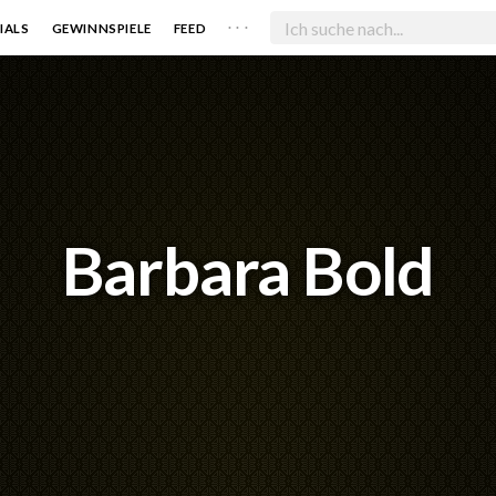
. . .
IALS
GEWINNSPIELE
FEED
Barbara Bold