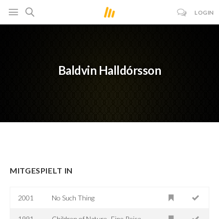
LOGIN
Baldvin Halldórsson
MITGESPIELT IN
2001
No Such Thing
1991
Children of Nature -Eine Reise