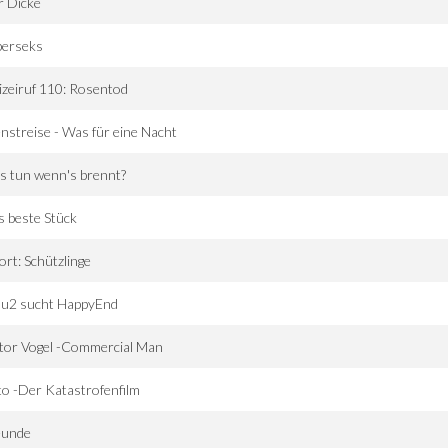
r Dicke
perseks
izeiruf 110: Rosentod
nstreise - Was für eine Nacht
s tun wenn's brennt?
 beste Stück
ort: Schützlinge
au2 sucht HappyEnd
tor Vogel -Commercial Man
o -Der Katastrofenfilm
eunde