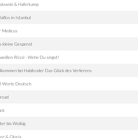
slowski & Haferkamp
laflos in Istanbul
r Medicus
 kleine Gespenst
weißen Rössl - Wehe Du singst!
lkommen bei Habib oder Das Glück des Verlierens
0 Worte Deutsch
froad
ück
ter bis Wolkig
nz & Gloria