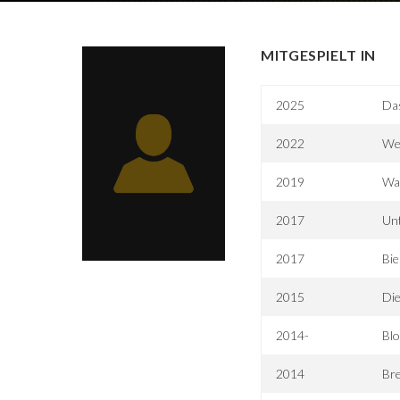
MITGESPIELT IN
2025
Da
2022
We
2019
Wah
2017
Unt
2017
Bie
2015
Die
2014-
Blo
2014
Bre