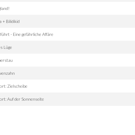
land!
a + Bilidikid
führt - Eine gefährliche Affäre
es Lüge
perstau
wenzahn
ort: Zielscheibe
ort: Auf der Sonnenseite