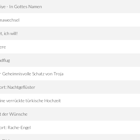
iye - In Gottes Namen
imawechsel
t, ich will!
ere
ndflug
 Geheimnisvolle Schatz von Troja
ort: Nachtgeflüster
ne verrückte türkische Hochzeit
it der Wünsche
ort: Rache-Engel