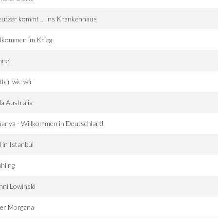
utzer kommt ... ins Krankenhaus
llkommen im Krieg
nne
ter wie wir
la Australia
anya - Willkommen in Deutschland
 in Istanbul
hling
nni Lowinski
ter Morgana