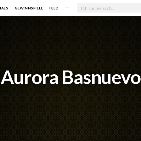
. . .
IALS
GEWINNSPIELE
FEED
Aurora Basnuevo