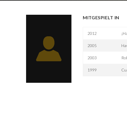
MITGESPIELT IN
2012
¡Ha
2005
Ha
2003
Ro
1999
Cua