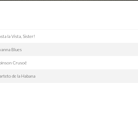
sta la Vista, Sister!
vanna Blues
binson Crusoë
rteto de la Habana