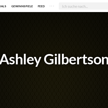
. . .
IALS
GEWINNSPIELE
FEED
Ashley Gilbertso