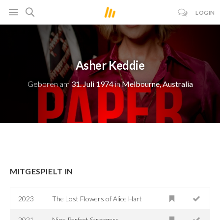
LOGIN
Asher Keddie
Geboren am
31. Juli 1974
in
Melbourne, Australia
MITGESPIELT IN
2023
The Lost Flowers of Alice Hart
2021
Nine Perfect Strangers