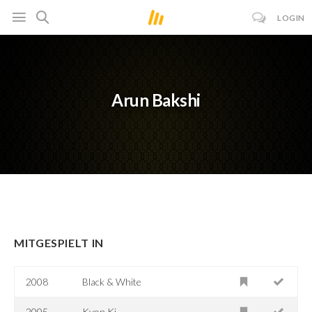
LOGIN
Arun Bakshi
MITGESPIELT IN
2008
Black & White
2005
Kyon Ki...