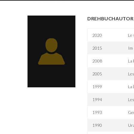
DREHBUCHAUTOR 
2020
Le 
2015
Im 
2008
La 
2005
Les
1999
La
1994
Le
1993
Ge
1990
Ur