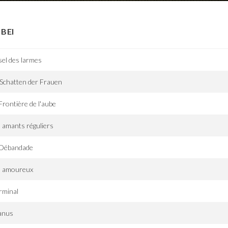
BEI
sel des larmes
Schatten der Frauen
Frontière de l'aube
 amants réguliers
 Débandade
s amoureux
rminal
anus