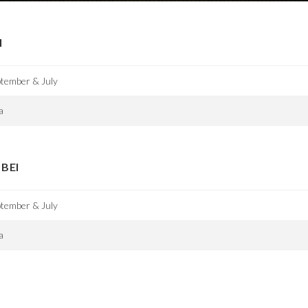
I
tember & July
a
BEI
tember & July
a