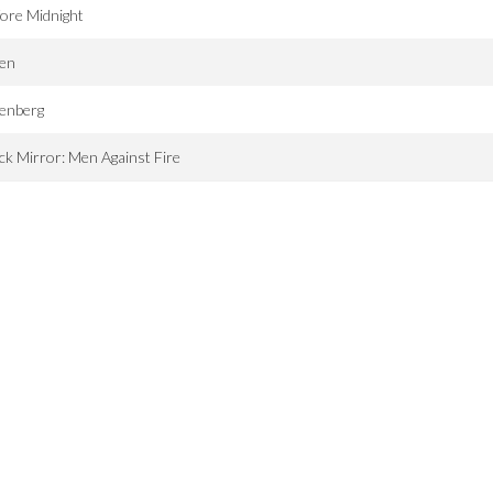
ore Midnight
pen
tenberg
ck Mirror: Men Against Fire