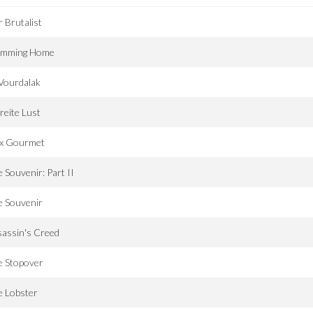
 Brutalist
imming Home
Vourdalak
reite Lust
ux Gourmet
 Souvenir: Part II
e Souvenir
assin's Creed
e Stopover
e Lobster