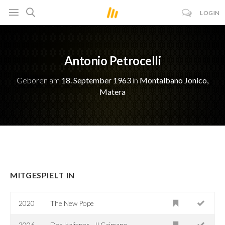
LOGIN
Antonio Petrocelli
Geboren am
18. September 1963
in
Montalbano Jonico,
Matera
MITGESPIELT IN
2020
The New Pope
2006
Der Italiener - Il Caimano