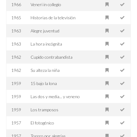
1966
Veneri in collegio
1965
Historias de la televisión
1963
Alegre juventud
1963
La hora incógnita
1962
Cupido contrabandista
1962
Su alteza la niña
1959
15 bajo la lona
1959
Las dos y media... y veneno
1959
Los tramposos
1957
El fotogénico
1957
Torero por alegrías