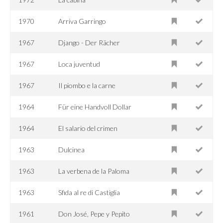
1970
Arriva Garringo
1967
Django - Der Rächer
1967
Loca juventud
1967
Il piombo e la carne
1964
Für eine Handvoll Dollar
1964
El salario del crimen
1963
Dulcinea
1963
La verbena de la Paloma
1963
Sfida al re di Castiglia
1961
Don José, Pepe y Pepito