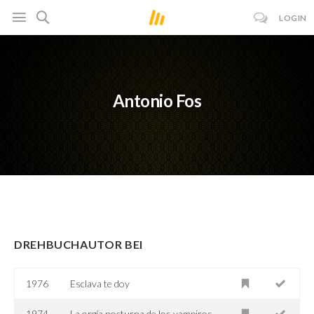
LOGIN
Antonio Fos
DREHBUCHAUTOR BEI
1976
Esclava te doy
1974
La orgía nocturna de los vampiros