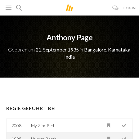
LOGIN
Anthony Page
Geboren am
21. September 1935
in
Bangalore, Karnataka,
India
REGIE GEFÜHRT BEI
2008
My Zinc Bed
1998
Human Bomb