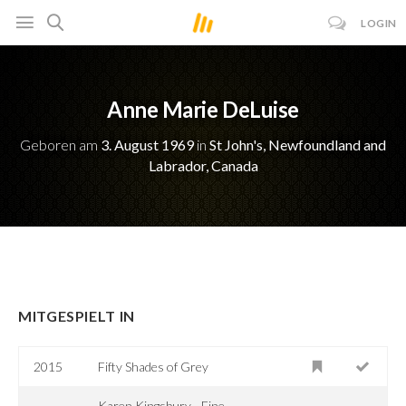
LOGIN
Anne Marie DeLuise
Geboren am
3. August 1969
in
St John's, Newfoundland and
Labrador, Canada
MITGESPIELT IN
2015
Fifty Shades of Grey
Karen Kingsbury - Eine