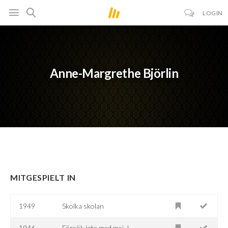
LOGIN
Anne-Margrethe Björlin
MITGESPIELT IN
1949
Skolka skolan
1946
Försök inte med mej..!