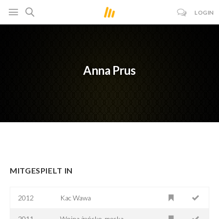
LOGIN
Anna Prus
MITGESPIELT IN
2012
Kac Wawa
2011
Wojna żeńsko-męska