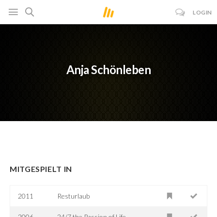
LOGIN
Anja Schönleben
MITGESPIELT IN
2011
Resturlaub
2006
24/7 the Passion of Life