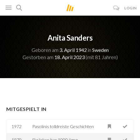
LOGIN
Anita Sanders
Geboren am
3. April 1942
in
Sweden
Gestorben am
18. April 2023
(mit 81 Jahren)
MITGESPIELT IN
1972
Pasolinis tolldreiste Geschichten
1970
Skräcken har 1000 ögon