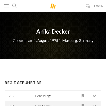
LOGIN
Anika Decker
Geboren am
1. August 1975
in
Marburg, Germany
REGIE GEFÜHRT BEI
2022
Liebesdings
2017
High Society