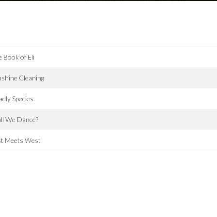
 Book of Eli
shine Cleaning
dly Species
ll We Dance?
st Meets West