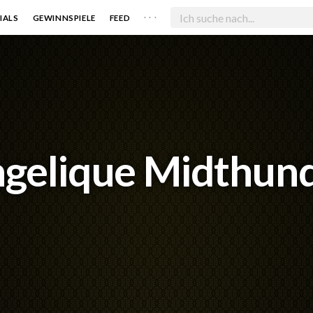
. . .
IALS
GEWINNSPIELE
FEED
gelique Midthun