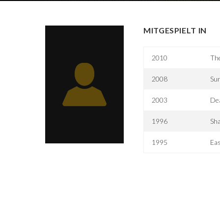
MITGESPIELT IN
2010
The
2008
Sun
2003
Dea
1996
Sha
1995
Ea