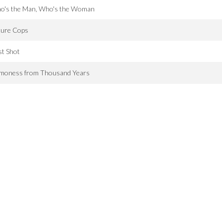
o's the Man, Who's the Woman
ture Cops
st Shot
moness from Thousand Years