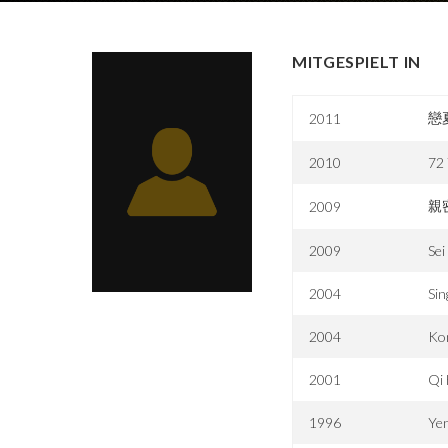
MITGESPIELT IN
戀
2011
2010
72 
親
2009
2009
Sei
2004
Sin
2004
Ko
2001
Qi 
1996
Ye