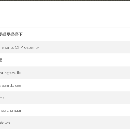
夏戀夏戀戀下
Tenants Of Prosperity
密
 sung saw liu
g gam do see
ma
hao cha guan
ntown