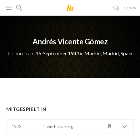
LOGIN
Andrés Vicente Gómez
Geboren am
16. September 1943
in
Madrid, Madrid, Spain
MITGESPIELT IN
1973
F wie Fälschung