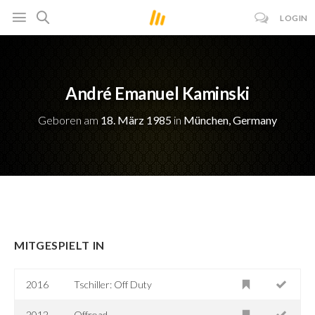
LOGIN
André Emanuel Kaminski
Geboren am
18. März 1985
in
München, Germany
MITGESPIELT IN
2016
Tschiller: Off Duty
2012
Offroad