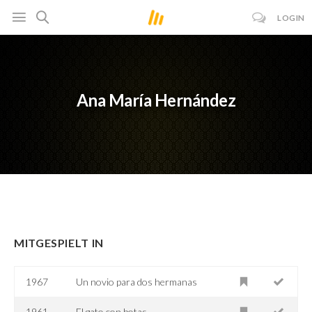
LOGIN
Ana María Hernández
MITGESPIELT IN
1967
Un novio para dos hermanas
1961
El gato con botas