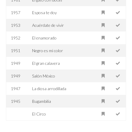
1957
Esposa te doy
1953
Acuérdate de vivir
1952
El enamorado
1951
Negro es mi color
1949
El gran calavera
1949
Salón México
1947
La diosa arrodillada
1945
Bugambilia
El Circo