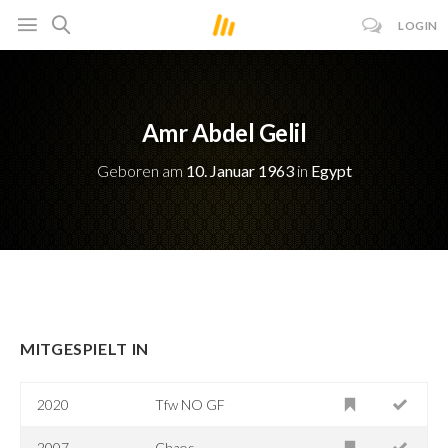
LOGIN
Amr Abdel Gelil
Geboren am
10. Januar 1963
in
Egypt
MITGESPIELT IN
2020
Tfw NO GF
2007
Chaos