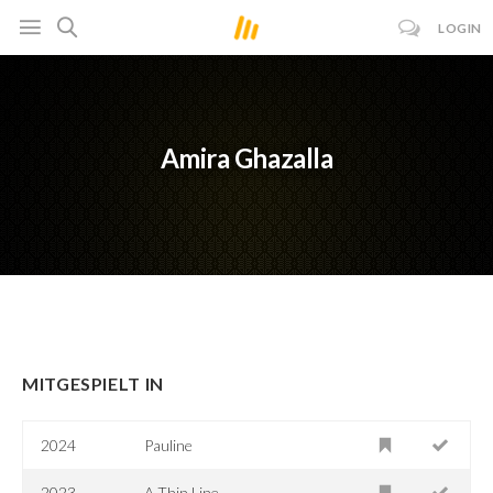
LOGIN
Amira Ghazalla
MITGESPIELT IN
2024
Pauline
2023
A Thin Line