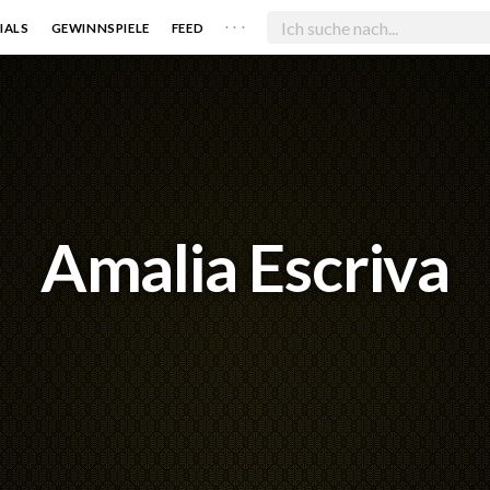
. . .
IALS
GEWINNSPIELE
FEED
Amalia Escriva