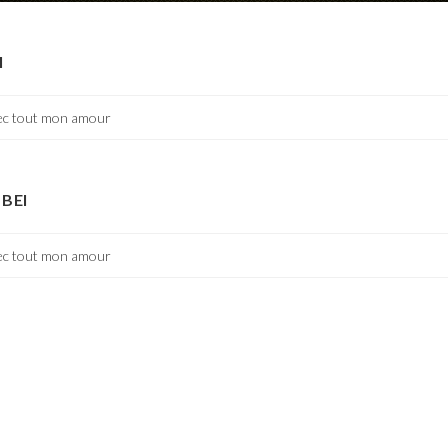
I
ec tout mon amour
BEI
ec tout mon amour