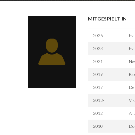
MITGESPIELT IN
2026
Evi
2023
Evi
2021
Ne
2019
Blo
2017
De
2013-
Vik
2012
Arb
2010
Do