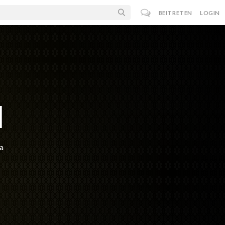
BEITRETEN
LOGIN
d
a