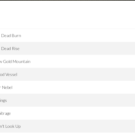
l Dead Burn
l Dead Rise
w Gold Mountain
od Vessel
r Nebel
ings
itrage
n't Look Up