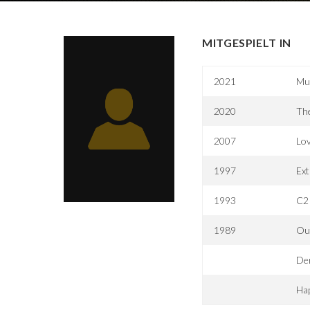
MITGESPIELT IN
2021
Mu
2020
The
2007
Lov
1997
Ex
1993
C2 
1989
Out
Der
Hap