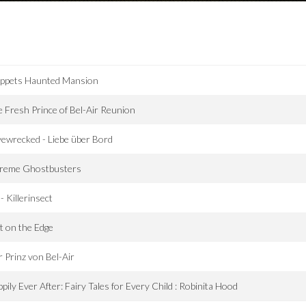
ppets Haunted Mansion
 Fresh Prince of Bel-Air Reunion
ewrecked - Liebe über Bord
treme Ghostbusters
- Killerinsect
 on the Edge
 Prinz von Bel-Air
pily Ever After: Fairy Tales for Every Child : Robinita Hood