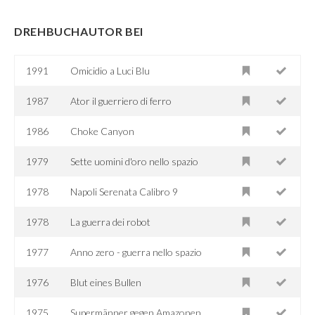
DREHBUCHAUTOR BEI
1991
Omicidio a Luci Blu
1987
Ator il guerriero di ferro
1986
Choke Canyon
1979
Sette uomini d'oro nello spazio
1978
Napoli Serenata Calibro 9
1978
La guerra dei robot
1977
Anno zero - guerra nello spazio
1976
Blut eines Bullen
1975
Supermänner gegen Amazonen