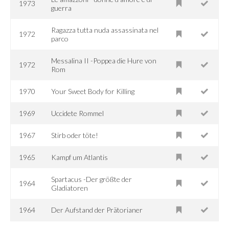
1973
guerra
Ragazza tutta nuda assassinata nel
1972
parco
Messalina II -Poppea die Hure von
1972
Rom
1970
Your Sweet Body for Killing
1969
Uccidete Rommel
1967
Stirb oder töte!
1965
Kampf um Atlantis
Spartacus -Der größte der
1964
Gladiatoren
1964
Der Aufstand der Prätorianer