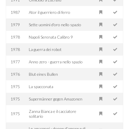
1987
Ator il guerriero di ferro
1979
Sette uomini d'oro nello spazio
1978
Napoli Serenata Calibro 9
1978
La guerra dei robot
1977
Anno zero - guerra nello spazio
1976
Blut eines Bullen
1975
La spacconata
1975
Supermänner gegen Amazonen
Zanna Bianca e il cacciatore
1975
solitario
Le amazzoni - donne d'amore e di