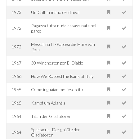
1973
Un Colt in mano del diavol
Ragazza tutta nuda assassinata nel
1972
parco
Messalina II -Poppea die Hure von
1972
Rom
1967
30 Winchester per El Diablo
1966
How We Robbed the Bank of Italy
1965
Come inguaiammo l'esercito
1965
Kampf um Atlantis
1964
Titan der Gladiatoren
Spartacus -Der größte der
1964
Gladiatoren