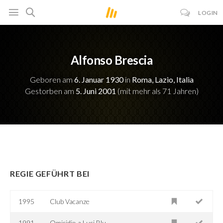
LOGIN
Alfonso Brescia
Geboren am
6. Januar 1930
in
Roma, Lazio, Italia
Gestorben am
5. Juni 2001
(mit mehr als 71 Jahren)
REGIE GEFÜHRT BEI
1995
Club Vacanze
1991
Omicidio a Luci Blu